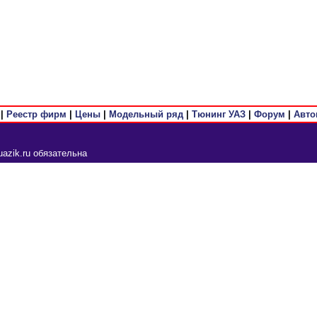
|
Реестр фирм
|
Цены
|
Модельный ряд
|
Тюнинг УАЗ
|
Форум
|
Авто
azik.ru обязательна