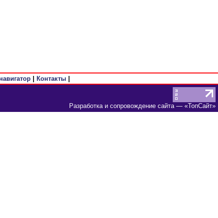
навигатор
|
Контакты
|
Разработка и сопровождение сайта
— «
ТопСайт
»