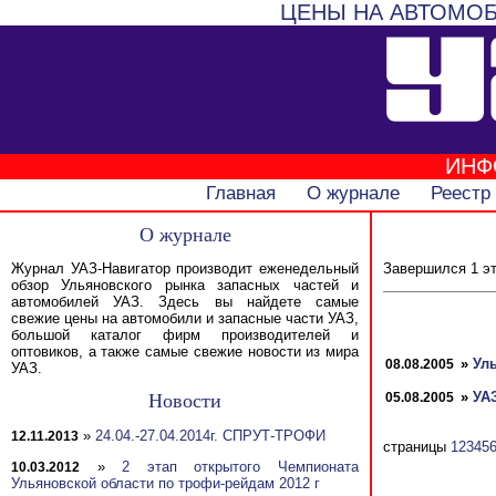
ЦЕНЫ НА АВТОМОБ
ИНФ
Главная
О журнале
Реестр
О журнале
Журнал УАЗ-Навигатор производит еженедельный
Завершился 1 эт
обзор Ульяновского рынка запасных частей и
автомобилей УАЗ. Здесь вы найдете самые
свежие цены на автомобили и запасные части УАЗ,
большой каталог фирм производителей и
оптовиков, а также самые свежие новости из мира
»
Ул
08.08.2005
УАЗ.
»
УА
Новости
05.08.2005
»
24.04.-27.04.2014г. СПРУТ-ТРОФИ
12.11.2013
страницы
1
2
3
4
5
»
2 этап открытого Чемпионата
10.03.2012
Ульяновской области по трофи-рейдам 2012 г