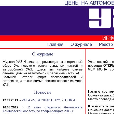
ЦЕНЫ НА АВТОМОБ
ИНФ
Главная
О журнале
Реестр
О журнале
Журнал УАЗ-Навигатор производит еженедельный
Ульяновский вн
обзор Ульяновского рынка запасных частей и
проводит
ОТКР
автомобилей УАЗ. Здесь вы найдете самые
ЧЕМПИОНАТ сост
свежие цены на автомобили и запасные части УАЗ,
большой каталог фирм производителей и
оптовиков, а также самые свежие новости из мира
УАЗ.
I этап открыто
Новости
Основная дата: 
Место проведени
»
24.04.-27.04.2014г. СПРУТ-ТРОФИ
12.11.2013
II этап открыт
»
2 этап открытого Чемпионата
10.03.2012
Основная дата: 
Ульяновской области по трофи-рейдам 2012 г
Место проведени