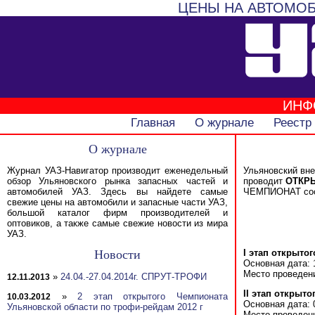
ЦЕНЫ НА АВТОМОБ
ИНФ
Главная
О журнале
Реестр
О журнале
Журнал УАЗ-Навигатор производит еженедельный
Ульяновский вн
обзор Ульяновского рынка запасных частей и
проводит
ОТКР
автомобилей УАЗ. Здесь вы найдете самые
ЧЕМПИОНАТ сост
свежие цены на автомобили и запасные части УАЗ,
большой каталог фирм производителей и
оптовиков, а также самые свежие новости из мира
УАЗ.
I этап открыто
Новости
Основная дата: 
Место проведени
»
24.04.-27.04.2014г. СПРУТ-ТРОФИ
12.11.2013
II этап открыт
»
2 этап открытого Чемпионата
10.03.2012
Основная дата: 
Ульяновской области по трофи-рейдам 2012 г
Место проведени