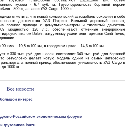
еры грузовой платформы составляют 2525х1900 мм, объем
ванного кузова - 6,7 куб. м. Грузоподъемность бортовой версии
биля - 800 кг, а шасси УАЗ Cargo -1000 кг.
одимо отметить, что новый коммерческий автомобиль сохранил в себе
основные достоинства УАЗ Патриот. Большой дорожный просвет,
ма полного привода с демультипликатром и тяговитый двигатель
409 мощностью 128 л.с. обеспечивают отменные внедорожные
 гидроусилителем Delphi, вакуумному усилителю тормозов Conti Teves,
дование.
0 км/ч – 10,8 л/100 км, в городском цикле – 14,6 л/100 км.
ет с 330 тыс. руб. для шасси, составляет 340 тыс. руб. для бортовой
 что безусловно делает новую модель одним из самых интересных
транспорта, а полный привод обеспечивает уникальность УАЗ Cargo в
до 1000 кг.
Все новости
 большой интерес
айджано-Российском экономическом форуме
и грузовиков Isuzu