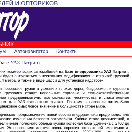
ЕЛЕЙ И ОПТОВИКОВ
ЬНИК
ум
Автонавигатор
Контакты
базе УАЗ Патриот
гких коммерческих автомобилей
на базе внедорожника УАЗ Патриот
.
 и будет выпускаться в нескольких модификациях: с открытой грузовой
4 метра, а также в виде шасси для установки надстроек.
 перевозки грузов в условиях плохих дорог, бездорожья и сурового
о грузовика станут небольшие торговые и сельскохозяйственные
ные предприниматели, охотхозяйства, лесничества и спасательные
нных для УАЗ экспортных рынках. Поэтому в названии автомобиля
динаковое смысловое значение в большинстве стран мира.
рческое предназначение новой версии внедорожника предопределило
ческие изменения базового автомобиля. Кабина стала двухместной, а
величения полезного объема кузова колесная база удлинена с 2760 до
мм. Это позволило достичь очень хороших показателей вместимости: