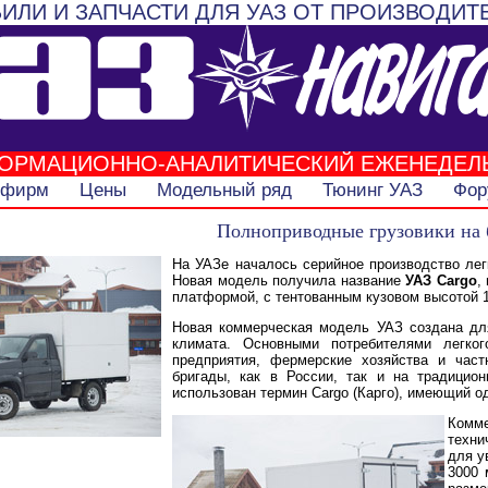
ИЛИ И ЗАПЧАСТИ ДЛЯ УАЗ ОТ ПРОИЗВОДИТ
ОРМАЦИОННО-АНАЛИТИЧЕСКИЙ ЕЖЕНЕДЕЛ
 фирм
Цены
Модельный ряд
Тюнинг УАЗ
Фор
Полноприводные грузовики на 
На УАЗе началось серийное производство ле
Новая модель получила название
УАЗ Cargo
,
платформой, с тентованным кузовом высотой 1,
Новая коммерческая модель УАЗ создана для
климата. Основными потребителями легког
предприятия, фермерские хозяйства и част
бригады, как в России, так и на традицио
использован термин Сargo (Карго), имеющий о
Комме
техни
для у
3000 