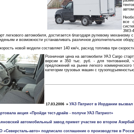
разм
тенто
автомо
Необх
все 
систе
ЗМЗ-
рт легкового автомобиля, достигается благодаря рулевому механизму с
иденьям и возможности устанавливать различное дополнительное обору
орость новой модели составляет 140 км/ч, расход топлива при скорости 9
Розничная цена на автомобили УАЗ Cargo старту
версии и 350 тыс. руб. - для тентованной,
предложений на рынке легкого коммерческого 
категории грузовых машин с грузоподъемностью 
»
УАЗ Патриот в Иордании вызвал
17.03.2006
ртовала акция «Пройди тест-драйв - получи УАЗ Патриот»
ьяновский автомобильный завод примет участие во втором Азерб
О «Северсталь-авто» подписало соглашение о производстве в Росси