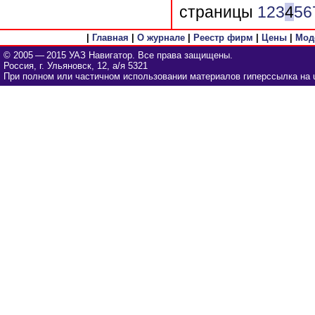
страницы
1
2
3
4
5
6
|
Главная
|
О журнале
|
Реестр фирм
|
Цены
|
Мод
© 2005 — 2015 УАЗ Навигатор. Все права защищены.
Россия, г. Ульяновск, 12, а/я 5321
При полном или частичном использовании материалов гиперссылка на u