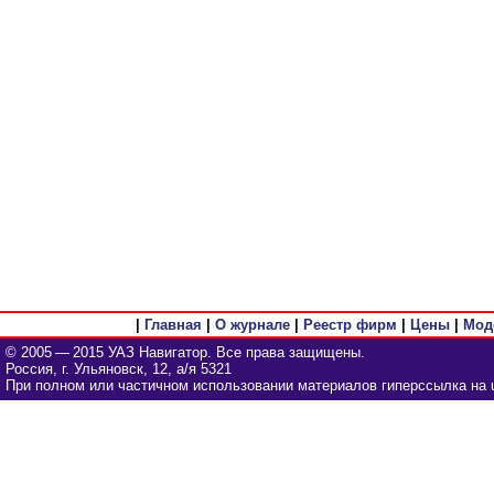
|
Главная
|
О журнале
|
Реестр фирм
|
Цены
|
Мод
© 2005 — 2015 УАЗ Навигатор. Все права защищены.
Россия, г. Ульяновск, 12, а/я 5321
При полном или частичном использовании материалов гиперссылка на u