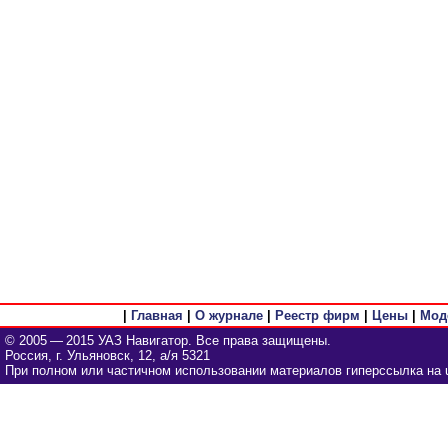
|
Главная
|
О журнале
|
Реестр фирм
|
Цены
|
Мод
© 2005 — 2015 УАЗ Навигатор. Все права защищены.
Россия, г. Ульяновск, 12, а/я 5321
При полном или частичном использовании материалов гиперссылка на u