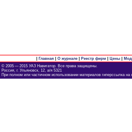
|
Главная
|
О журнале
|
Реестр фирм
|
Цены
|
Мод
© 2005 — 2015 УАЗ Навигатор. Все права защищены.
Россия, г. Ульяновск, 12, а/я 5321
При полном или частичном использовании материалов гиперссылка на u