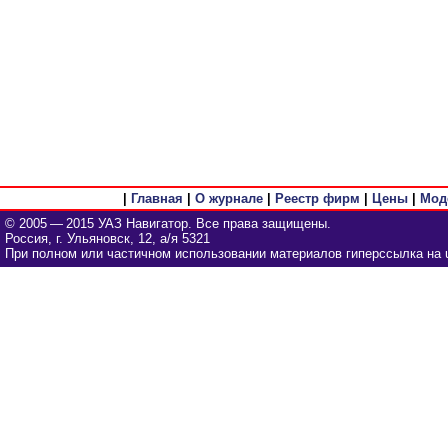
|
Главная
|
О журнале
|
Реестр фирм
|
Цены
|
Мод
© 2005 — 2015 УАЗ Навигатор. Все права защищены.
Россия, г. Ульяновск, 12, а/я 5321
При полном или частичном использовании материалов гиперссылка на u