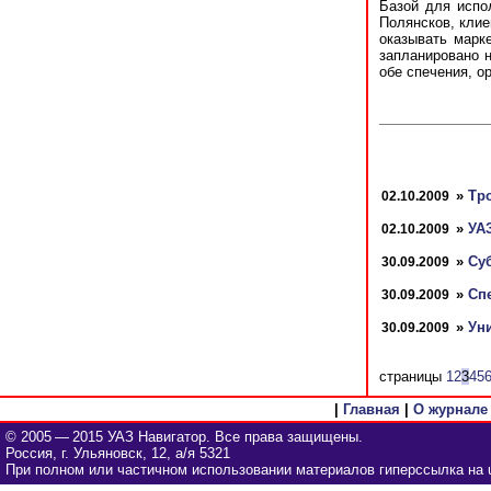
Базой для испо
Полянсков, клие
оказывать марк
запланировано н
обе спечения, о
»
Тр
02.10.2009
»
УАЗ
02.10.2009
»
Суб
30.09.2009
»
Сп
30.09.2009
»
Ун
30.09.2009
страницы
1
2
3
4
5
|
Главная
|
О журнале
© 2005 — 2015 УАЗ Навигатор. Все права защищены.
Россия, г. Ульяновск, 12, а/я 5321
При полном или частичном использовании материалов гиперссылка на u