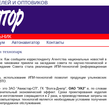
ЕЛЕЙ И ОПТОВИКОВ
ЬНИК
ум
Автонавигатор
Контакты
н технопарк
ти. Как сообщили корреспонденту Агентства национальных новостей в
е чиновники приняли на заседании совета по научно-технической и
седание Совета стала реализация ИПИ-технологий (информационная
, использование ИПИ-технологий позволит продукции ульяновских
 ВТО.
- это ЗАО "Авиастар-СП", ГК "Волга-Днепр",
ОАО "УАЗ"
и, по словам
начительный экономический эффект. Сроки проектирования изделия
ки изготовления сокращаются в 2 раза, а производственные затраты на
 компьютерных технологий является необходимым условием получения
слепродажное обслуживание.