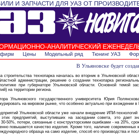
ИЛИ И ЗАПЧАСТИ ДЛЯ УАЗ ОТ ПРОИЗВОДИТ
ОРМАЦИОННО-АНАЛИТИЧЕСКИЙ ЕЖЕНЕДЕЛ
 фирм
Цены
Модельный ряд
Тюнинг УАЗ
Фор
В Ульяновске будет созда
а строительства технопарка началась во вторник в Ульяновской облас
бластной администрации, решение о создании технопарка региональны
политике при губернаторе Ульяновской области. Основной темой за
ий) на территории региона.
ора Ульяновского государственного университета Юрия Полянскова
курировать на мировом рынке, что особенно актуально при вхождении в
едприятий Ульяновской области уже начали внедрение ИПИ-технологий 
 этих предприятий, выступивших на заседании совета, это дает з
30-50%, потери, связанные с конструкторскими ошибками - на 20%, сро
енно повышается качество изделия. Кроме того, наличие современных
ждународного образца на само изделие, способ его производства и по