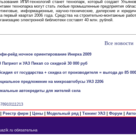
льзования ИПИ-технологий станет технопарк, который создает Ульянов
нтами технопарка могут стать любые промышленные предприятия област
етинговые, информационные, научно-технические, дилерские и юридич
а первый квартал 2006 года. Средства на строительно-монтажные рабо
рганизацию электронной библиотеки составят 40 млн. рублей.
Все новости
офи-рейд ночное ориентирование Инерка 2009
 Патриот и УАЗ Пикап со скидкой 30 000 руб
сидия от государства + скидка от производителя = выгода до 85 00
ециальное предложение на микроавтобусы УАЗ 2206
икальные автокредиты для жителей села
6
7
8
9
10
11
12
13
|
Реестр фирм
|
Цены
|
Модельный ряд
|
Тюнинг УАЗ
|
Форум
|
Авто
azik.ru обязательна