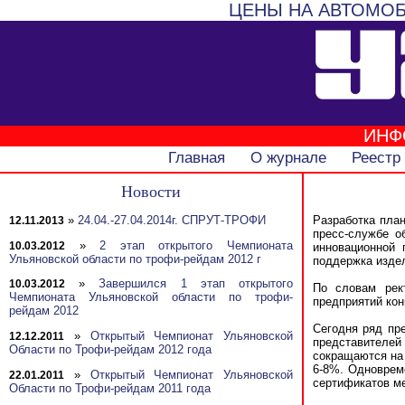
ЦЕНЫ НА АВТОМОБ
ИНФ
Главная
О журнале
Реестр
Новости
»
24.04.-27.04.2014г. СПРУТ-ТРОФИ
Разработка план
12.11.2013
пресс-службе о
»
2 этап открытого Чемпионата
10.03.2012
инновационной 
Ульяновской области по трофи-рейдам 2012 г
поддержка издел
»
Завершился 1 этап открытого
10.03.2012
По словам рект
Чемпионата Ульяновской области по трофи-
предприятий кон
рейдам 2012
Сегодня ряд пр
»
Открытый Чемпионат Ульяновской
12.12.2011
представителей
Области по Трофи-рейдам 2012 года
сокращаются на 
6-8%. Одноврем
»
Открытый Чемпионат Ульяновской
22.01.2011
сертификатов ме
Области по Трофи-рейдам 2011 года