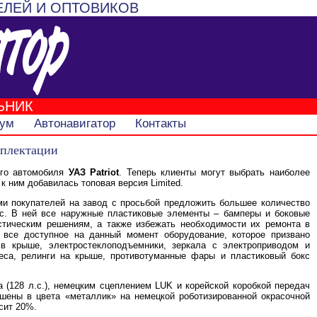
ЕЛЕЙ И ОПТОВИКОВ
ЬНИК
ум
Автонавигатор
Контакты
мплектации
ого автомобиля
УАЗ Patriot
. Теперь клиенты могут выбрать наиболее
 к ним добавилась топовая версия Limited.
и покупателей на завод с просьбой предложить большее количество
ic. В ней все наружные пластиковые элементы – бамперы и боковые
стическим решениям, а также избежать необходимости их ремонта в
я все доступное на данный момент оборудование, которое призвано
в крыше, электростеклоподъемники, зеркала с электроприводом и
леса, релинги на крыше, противотуманные фары и пластиковый бокс
 (128 л.с.), немецким сцеплением LUK и корейской коробкой передач
ашены в цвета «металлик» на немецкой роботизированной окрасочной
сит 20%.