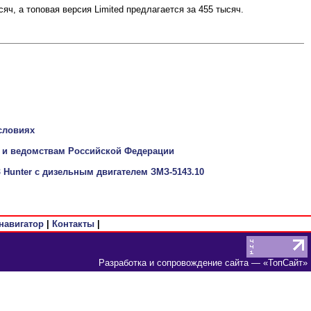
сяч, а топовая версия Limited предлагается за 455 тысяч.
словиях
м и ведомствам Российской Федерации
Hunter с дизельным двигателем ЗМЗ-5143.10
навигатор
|
Контакты
|
Разработка и сопровождение сайта
— «
ТопСайт
»