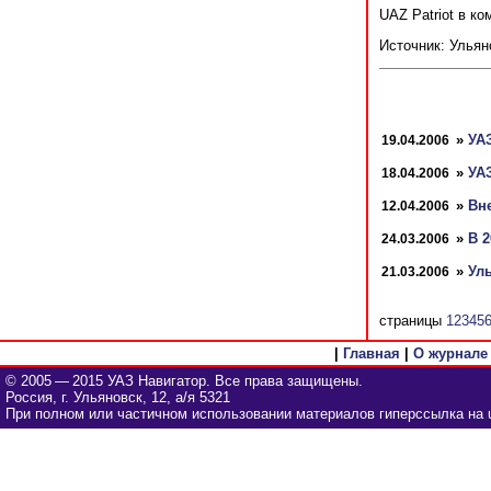
UAZ Patriot в ко
Источник: Улья
»
УА
19.04.2006
»
УА
18.04.2006
»
Вн
12.04.2006
»
В 
24.03.2006
»
Ул
21.03.2006
страницы
1
2
3
4
5
|
Главная
|
О журнале
© 2005 — 2015 УАЗ Навигатор. Все права защищены.
Россия, г. Ульяновск, 12, а/я 5321
При полном или частичном использовании материалов гиперссылка на u