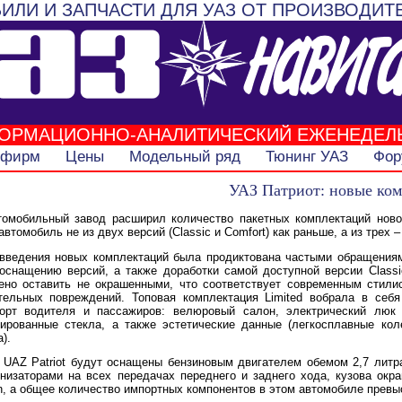
ИЛИ И ЗАПЧАСТИ ДЛЯ УАЗ ОТ ПРОИЗВОДИТ
ОРМАЦИОННО-АНАЛИТИЧЕСКИЙ ЕЖЕНЕДЕЛ
 фирм
Цены
Модельный ряд
Тюнинг УАЗ
Фор
УАЗ Патриот: новые ко
томобильный завод расширил количество пакетных комплектаций нов
томобиль не из двух версий (Classic и Comfort) как раньше, а из трех –
введения новых комплектаций была продиктована частыми обращениям
оснащению версий, а также доработки самой доступной версии Class
ено оставить не окрашенными, что соответствует современным стили
тельных повреждений. Топовая комплектация Limited вобрала в себ
рт водителя и пассажиров: велюровый салон, электрический люк 
нированные стекла, а также эстетические данные (легкосплавные ко
).
 UAZ Patriot будут оснащены бензиновым двигателем обемом 2,7 литра
низаторами на всех передачах переднего и заднего хода, кузова окр
, а общее количество импортных компонентов в этом автомобиле превы