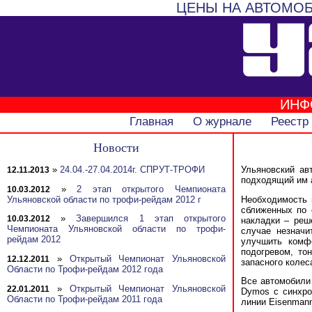
ЦЕНЫ НА АВТОМОБ
ИНФ
Главная
О журнале
Реестр
Новости
»
24.04.-27.04.2014г. СПРУТ-ТРОФИ
Ульяновский ав
12.11.2013
подходящий им ав
»
2 этап открытого Чемпионата
10.03.2012
Ульяновской области по трофи-рейдам 2012 г
Необходимость 
сближенных по 
»
Завершился 1 этап открытого
10.03.2012
накладки – реш
Чемпионата Ульяновской области по трофи-
случае незначи
рейдам 2012
улучшить комфо
подогревом, то
»
Открытый Чемпионат Ульяновской
12.12.2011
запасного колеса
Области по Трофи-рейдам 2012 года
Все автомобили
»
Открытый Чемпионат Ульяновской
22.01.2011
Dymos с синхро
Области по Трофи-рейдам 2011 года
линии Eisenmann