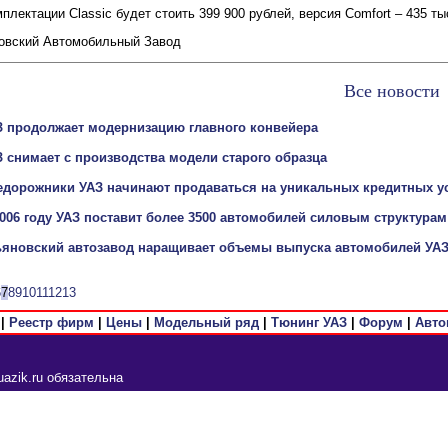
мплектации Classic будет стоить 399 900 рублей, версия Comfort – 435 ты
новский Автомобильный Завод
Все новости
З продолжает модернизацию главного конвейера
З снимает с производства модели старого образца
едорожники УАЗ начинают продаваться на уникальных кредитных у
2006 году УАЗ поставит более 3500 автомобилей силовым структура
ьяновский автозавод наращивает объемы выпуска автомобилей УАЗ 
6
7
8
9
10
11
12
13
|
Реестр фирм
|
Цены
|
Модельный ряд
|
Тюнинг УАЗ
|
Форум
|
Авто
azik.ru обязательна