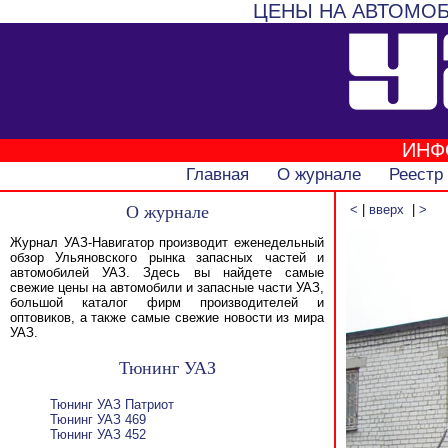
ЦЕНЫ НА АВТОМОБ
ИНФ
Главная
О журнале
Реестр
О журнале
<
|
вверх
|
>
Журнал УАЗ-Навигатор производит еженедельный
обзор Ульяновского рынка запасных частей и
автомобилей УАЗ. Здесь вы найдете самые
свежие цены на автомобили и запасные части УАЗ,
большой каталог фирм производителей и
оптовиков, а также самые свежие новости из мира
УАЗ.
Тюнинг УАЗ
Тюнинг УАЗ Патриот
Тюнинг УАЗ 469
Тюнинг УАЗ 452