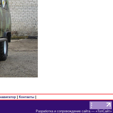
навигатор
|
Контакты
|
Разработка и сопровождение сайта
— «
ТопСайт
»