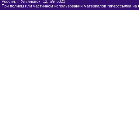
Россия, г. Ульяновск, 12, а/я 5321
При полном или частичном использовании материалов гиперссылка на u