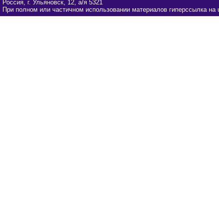
Россия, г. Ульяновск, 12, а/я 5321
При полном или частичном использовании материалов гиперссылка на u