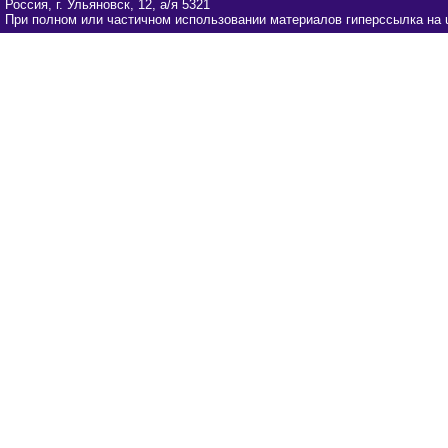
Россия, г. Ульяновск, 12, а/я 5321
При полном или частичном использовании материалов гиперссылка на u