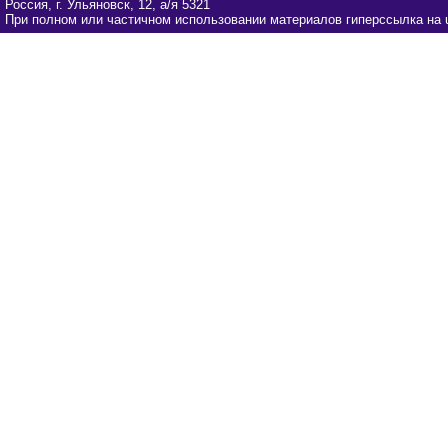
Россия, г. Ульяновск, 12, а/я 5321
При полном или частичном использовании материалов гиперссылка на u