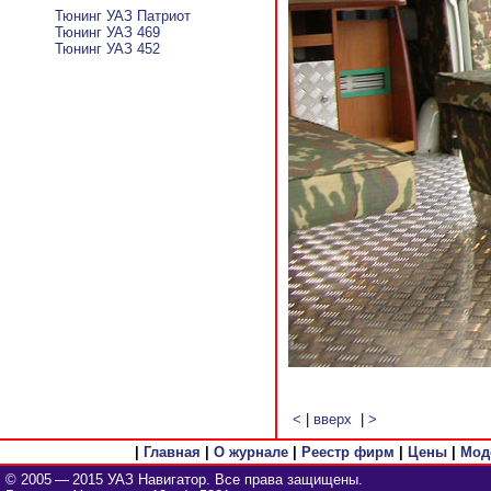
Тюнинг УАЗ Патриот
Тюнинг УАЗ 469
Тюнинг УАЗ 452
<
|
вверх
|
>
|
Главная
|
О журнале
|
Реестр фирм
|
Цены
|
Мод
© 2005 — 2015 УАЗ Навигатор. Все права защищены.