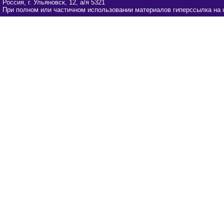
Россия, г. Ульяновск, 12, а/я 5321
При полном или частичном использовании материалов гиперссылка на u