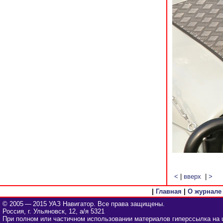
<
|
вверх
|
>
|
Главная
|
О журнале
© 2005 — 2015 УАЗ Навигатор. Все права защищены.
Россия, г. Ульяновск, 12, а/я 5321
При полном или частичном использовании материалов гиперссылка на u