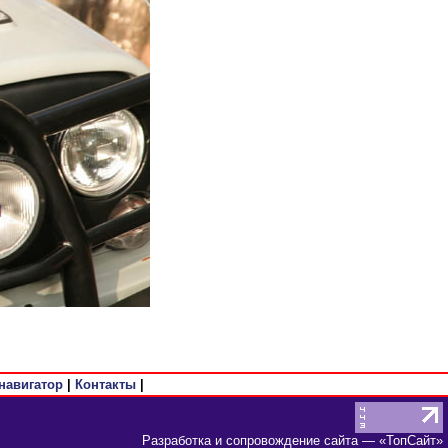
навигатор
|
Контакты
|
Разработка и сопровождение сайта
— «
ТопСайт
»