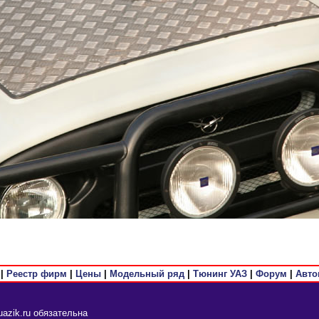
|
Реестр фирм
|
Цены
|
Модельный ряд
|
Тюнинг УАЗ
|
Форум
|
Авто
azik.ru обязательна