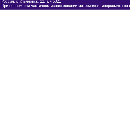
Россия, г. Ульяновск, 12, а/я 5321
При полном или частичном использовании материалов гиперссылка на u