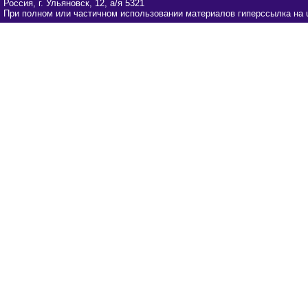
Россия, г. Ульяновск, 12, а/я 5321
При полном или частичном использовании материалов гиперссылка на u