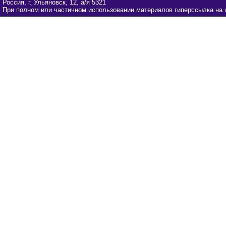
Россия, г. Ульяновск, 12, а/я 5321
При полном или частичном использовании материалов гиперссылка на u