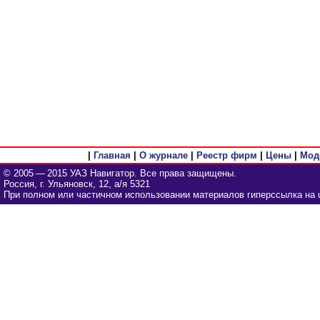
|
Главная
|
О журнале
|
Реестр фирм
|
Цены
|
Мод
© 2005 — 2015 УАЗ Навигатор. Все права защищены.
Россия, г. Ульяновск, 12, а/я 5321
При полном или частичном использовании материалов гиперссылка на u