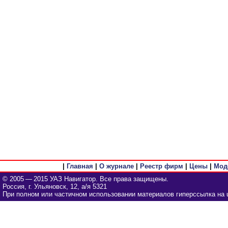
|
Главная
|
О журнале
|
Реестр фирм
|
Цены
|
Мод
© 2005 — 2015 УАЗ Навигатор. Все права защищены.
Россия, г. Ульяновск, 12, а/я 5321
При полном или частичном использовании материалов гиперссылка на u