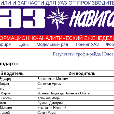
ИЛИ И ЗАПЧАСТИ ДЛЯ УАЗ ОТ ПРОИЗВОДИТ
ОРМАЦИОННО-АНАЛИТИЧЕСКИЙ ЕЖЕНЕДЕЛ
 фирм
Цены
Модельный ряд
Тюнинг УАЗ
Фор
Результаты трофи-рейда Юлов
андарт»
-й водитель
2-й водитель
 Эдуард
Воротников Максим
Вадим
Синюков Артем
етр
—
 Мария
Исаева Надежда, Аманова Ольга
 Сергей
Крючков Игорь
нтон
Лучкин Дмитрий
 Михаил
Комраков Николай
Андрей
Сотин Роман