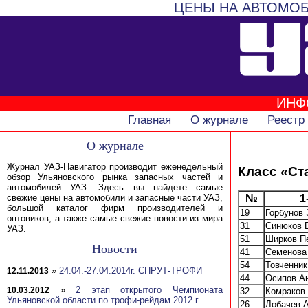
ЦЕНЫ НА АВТОМОБ
ИНФ
Главная
О журнале
Реестр
О журнале
Журнал УАЗ-Навигатор производит еженедельный
Класс «Ст
обзор Ульяновского рынка запасных частей и
автомобилей УАЗ. Здесь вы найдете самые
№
1
свежие цены на автомобили и запасные части УАЗ,
большой каталог фирм производителей и
19
Горбунов
оптовиков, а также самые свежие новости из мира
31
Синюков 
УАЗ.
51
Ширков П
Новости
41
Семенова
54
Товченник
»
24.04.-27.04.2014г. СПРУТ-ТРОФИ
12.11.2013
44
Осипов А
»
2 этап открытого Чемпионата
10.03.2012
32
Комраков
Ульяновской области по трофи-рейдам 2012 г
26
Лобачев 