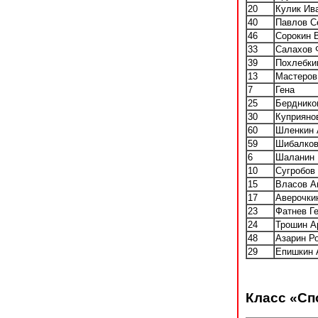
20
Кулик Ив
40
Павлов С
46
Сорокин 
33
Салахов 
39
Похлебки
13
Мастеров
7
Гена
25
Берднико
30
Куприяно
60
Шленкин 
59
Шибалков
6
Шаланин 
10
Сугробов
15
Власов А
17
Аверочки
23
Фатнев Г
24
Трошин А
48
Азарин Р
29
Епишкин 
Класс «Сп