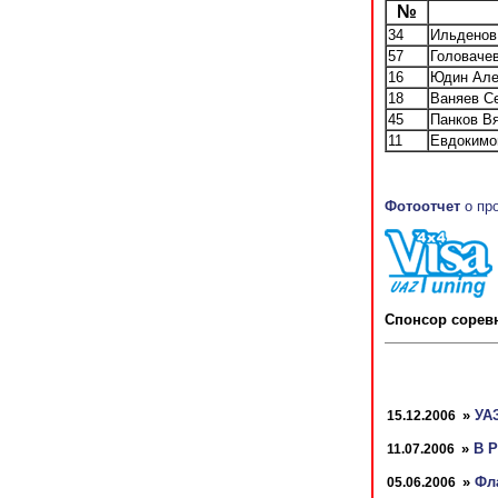
№
34
Ильденов
57
Головаче
16
Юдин Але
18
Ваняев С
45
Панков В
11
Евдокимо
Фотоотчет
о пр
Спонсор соре
»
УАЗ
15.12.2006
»
В Р
11.07.2006
»
Фл
05.06.2006