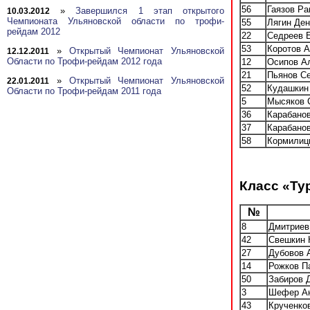
56
Гаязов Р
»
Завершился 1 этап открытого
10.03.2012
Чемпионата Ульяновской области по трофи-
55
Лягин Де
рейдам 2012
22
Седреев 
53
Коротов 
»
Открытый Чемпионат Ульяновской
12.12.2011
Области по Трофи-рейдам 2012 года
12
Осипов А
21
Пьянов С
»
Открытый Чемпионат Ульяновской
22.01.2011
52
Кудашкин
Области по Трофи-рейдам 2011 года
5
Мысяков 
36
Карабано
37
Карабано
58
Кормилиц
Класс «Ту
№
8
Дмитриев
42
Свешкин 
27
Дубовов 
14
Рожков П
50
Забиров 
3
Шефер А
43
Крученко