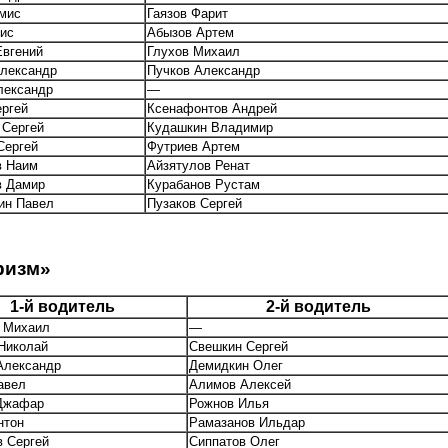
амис
Гаязов Фарит
нис
Абызов Артем
Евгений
Глухов Михаил
Александр
Пучков Александр
лександр
—
ергей
Ксенафонтов Андрей
 Сергей
Кудашкин Владимир
Сергей
Футриев Артем
в Наим
Айзятулов Ренат
в Дамир
Курабанов Рустам
ин Павел
Пузаков Сергей
ризм»
1-й водитель
2-й водитель
 Михаил
—
Николай
Свешкин Сергей
Александр
Демидкин Олег
авел
Алимов Алексей
Джафар
Рожнов Илья
нтон
Рамазанов Ильдар
в Сергей
Сиппатов Олег