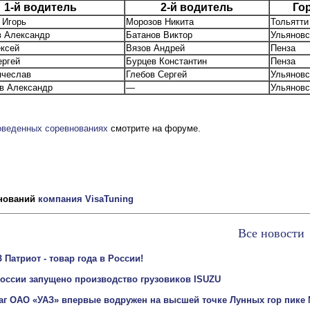
1-й водитель
2-й водитель
Го
 Игорь
Морозов Никита
Тольятти
в Александр
Батанов Виктор
Ульяновс
ксей
Вязов Андрей
Пенза
ергей
Бурцев Константин
Пенза
ячеслав
Глебов Сергей
Ульяновс
в Александр
—
Ульяновс
оведенных соревнованиях
смотрите на форуме.
внований
компания VisaTuning
Все новости
 Патриот - товар года в России!
оссии запущено производство грузовиков ISUZU
аг ОАО «УАЗ» впервые водружен на высшей точке Лунных гор пике М