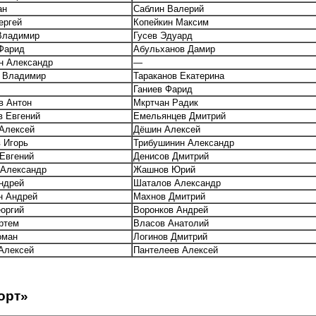
ан
Саблин Валерий
ергей
Копейкин Максим
Владимир
Гусев Эдуард
Фарид
Абульханов Дамир
н Александр
—
 Владимир
Тараканов Екатерина
Ганиев Фарид
в Антон
Мкртчан Радик
в Евгений
Емельянцев Дмитрий
Алексей
Дёшин Алексей
 Игорь
Трибушинин Александр
Евгений
Денисов Дмитрий
 Александр
Жашнов Юрий
ндрей
Шаталов Александр
н Андрей
Махнов Дмитрий
еоргий
Воронков Андрей
ртем
Власов Анатолий
оман
Логинов Дмитрий
Алексей
Пантелеев Алексей
орт»