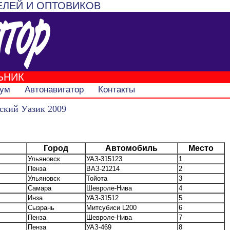
ЕЛЕЙ И ОПТОВИКОВ
ЬНИК
ум
Автонавигатор
Контакты
ский Уазик 2009
Город
Автомобиль
Место
Ульяновск
УАЗ-315123
1
Пенза
ВАЗ-21214
2
Ульяновск
Тойота
3
Самара
Шевроле-Нива
4
Инза
УАЗ-31512
5
Сызрань
Митсубиси L200
6
Пенза
Шевроле-Нива
7
Пенза
УАЗ-469
8