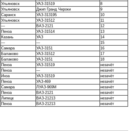
Ульяновск
УАЗ-31519
8
Ульяновск
Джип Гранд Чероки
9
Саранск
УАЗ-313195
10
Ульяновск
УАЗ-31512
11
—
ВАЗ-2121
12
Пенза
УАЗ-31514
13
Казань
УАЗ
14
—
—
15
Самара
УАЗ-3151
16
Балаково
УАЗ-31512
17
Балаково
УАЗ-3151
18
Пенза
УАЗ-31519
незачёт
Пенза
—
незачёт
Инза
УАЗ-31519
незачёт
Пенза
УАЗ-469
незачёт
Самара
ЛУАЗ-969М
незачёт
Пенза
ВАЗ-2121
незачёт
Липецк
ВАЗ-21213
незачёт
Пенза
ВАЗ-21213
незачёт