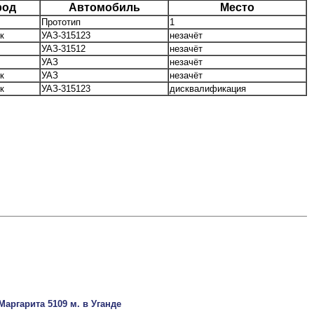
род
Автомобиль
Место
Прототип
1
к
УАЗ-315123
незачёт
УАЗ-31512
незачёт
УАЗ
незачёт
к
УАЗ
незачёт
к
УАЗ-315123
дисквалификация
аргарита 5109 м. в Уганде