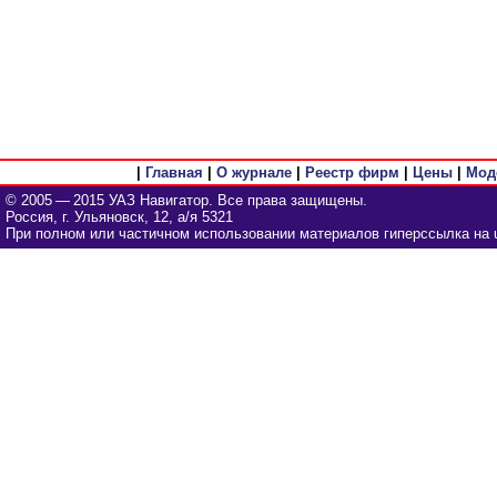
|
Главная
|
О журнале
|
Реестр фирм
|
Цены
|
Мод
© 2005 — 2015 УАЗ Навигатор. Все права защищены.
Россия, г. Ульяновск, 12, а/я 5321
При полном или частичном использовании материалов гиперссылка на u