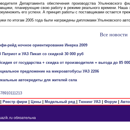
оводителя Департамента обеспечения производства Ульяновского ф
авщики, планирующие свою работу в режиме реального времени. Наша з
реумножить его успехи. А принцип работы с поставщиками остается преж
ки по итогам 2005 года были награждены дипломами Ульяновского авто
Все новости
офи-рейд ночное ориентирование Инерка 2009
 Патриот и УАЗ Пикап со скидкой 30 000 руб
сидия от государства + скидка от производителя = выгода до 85 00
ециальное предложение на микроавтобусы УАЗ 2206
икальные автокредиты для жителей села
6
7
8
9
10
11
12
13
|
Реестр фирм
|
Цены
|
Модельный ряд
|
Тюнинг УАЗ
|
Форум
|
Авто
azik.ru обязательна