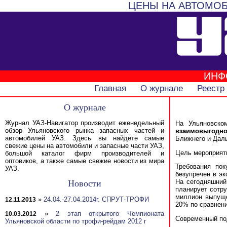
ЦЕНЫ НА АВТОМОБ
ИНФ
Главная
О журнале
Реестр
О журнале
Журнал УАЗ-Навигатор производит еженедельный
На Ульяновско
обзор Ульяновского рынка запасных частей и
взаимовыгодно
автомобилей УАЗ. Здесь вы найдете самые
Ближнего и Дал
свежие цены на автомобили и запасные части УАЗ,
Цель мероприяти
большой каталог фирм производителей и
оптовиков, а также самые свежие новости из мира
Требования по
УАЗ.
безупречен в эк
На сегодняшний
Новости
планирует сотру
миллион выпуще
»
24.04.-27.04.2014г. СПРУТ-ТРОФИ
12.11.2013
20% по сравнени
»
2 этап открытого Чемпионата
10.03.2012
Современный под
Ульяновской области по трофи-рейдам 2012 г