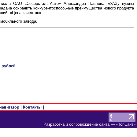
илиала ОАО «Северсталь-Авто» Александра Павлова: «УАЗу нужны
адача сохранить конкурентоспособные преимущества нового продукта
ний: «Цена-качество».
мобильного завода.
0 рублей
навигатор
|
Контакты
|
Разработка и сопровождение сайта
— «
ТопСайт
»