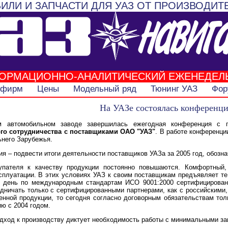
ИЛИ И ЗАПЧАСТИ ДЛЯ УАЗ ОТ ПРОИЗВОДИТ
ОРМАЦИОННО-АНАЛИТИЧЕСКИЙ ЕЖЕНЕДЕЛ
 фирм
Цены
Модельный ряд
Тюнинг УАЗ
Фор
На УАЗе состоялась конференц
м автомобильном заводе завершилась ежегодная конференция с
го сотрудничества с поставщиками ОАО "УАЗ"
. В работе конференци
ьнего Зарубежья.
я – подвести итоги деятельности поставщиков УАЗа за 2005 год, обозна
купателя к качеству продукции постоянно повышаются. Комфортный
сплуатации. В этих условиях УАЗ к своим поставщикам предъявляет те
 день по международным стандартам ИСО 9001:2000 сертифицирован
дничать только с сертифицированными партнерами, как с российскими,
нной продукции, то сегодня согласно договорным обязательствам толь
ю с 2004 годом.
ход к производству диктует необходимость работы с минимальными зап