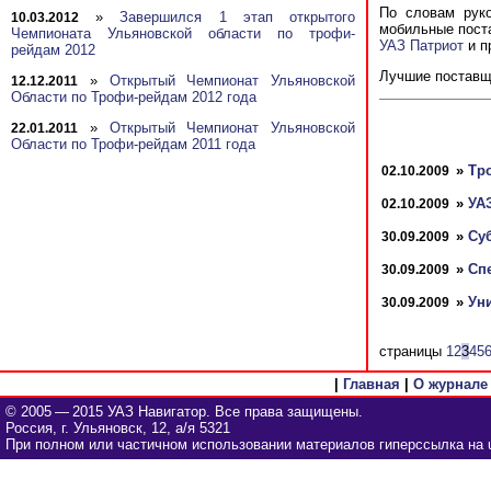
По словам рук
»
Завершился 1 этап открытого
10.03.2012
мобильные пост
Чемпионата Ульяновской области по трофи-
УАЗ Патриот
и п
рейдам 2012
Лучшие поставщи
»
Открытый Чемпионат Ульяновской
12.12.2011
Области по Трофи-рейдам 2012 года
»
Открытый Чемпионат Ульяновской
22.01.2011
Области по Трофи-рейдам 2011 года
»
Тр
02.10.2009
»
УАЗ
02.10.2009
»
Суб
30.09.2009
»
Сп
30.09.2009
»
Ун
30.09.2009
страницы
1
2
3
4
5
|
Главная
|
О журнале
© 2005 — 2015 УАЗ Навигатор. Все права защищены.
Россия, г. Ульяновск, 12, а/я 5321
При полном или частичном использовании материалов гиперссылка на u