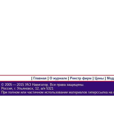
|
Главная
|
О журнале
|
Реестр фирм
|
Цены
|
Мод
© 2005 — 2015 УАЗ Навигатор. Все права защищены.
Россия, г. Ульяновск, 12, а/я 5321
При полном или частичном использовании материалов гиперссылка на u