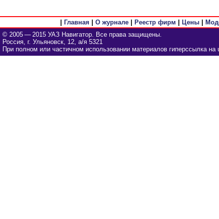
|
Главная
|
О журнале
|
Реестр фирм
|
Цены
|
Мод
© 2005 — 2015 УАЗ Навигатор. Все права защищены.
Россия, г. Ульяновск, 12, а/я 5321
При полном или частичном использовании материалов гиперссылка на u