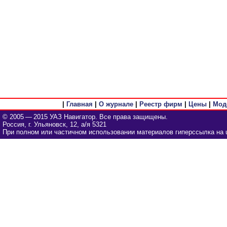
|
Главная
|
О журнале
|
Реестр фирм
|
Цены
|
Мод
© 2005 — 2015 УАЗ Навигатор. Все права защищены.
Россия, г. Ульяновск, 12, а/я 5321
При полном или частичном использовании материалов гиперссылка на u