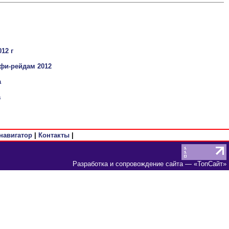
12 г
фи-рейдам 2012
а
а
навигатор
|
Контакты
|
Разработка и сопровождение сайта
— «
ТопСайт
»