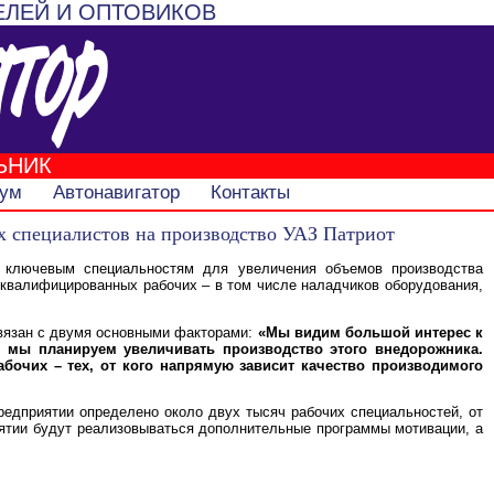
ЕЛЕЙ И ОПТОВИКОВ
ЬНИК
ум
Автонавигатор
Контакты
х специалистов на производство УАЗ Патриот
о ключевым специальностям для увеличения объемов производства
коквалифицированных рабочих – в том числе наладчиков оборудования,
связан с двумя основными факторами:
«Мы видим большой интерес к
и мы планируем увеличивать производство этого внедорожника.
очих – тех, от кого напрямую зависит качество производимого
редприятии определено около двух тысяч рабочих специальностей, от
иятии будут реализовываться дополнительные программы мотивации, а