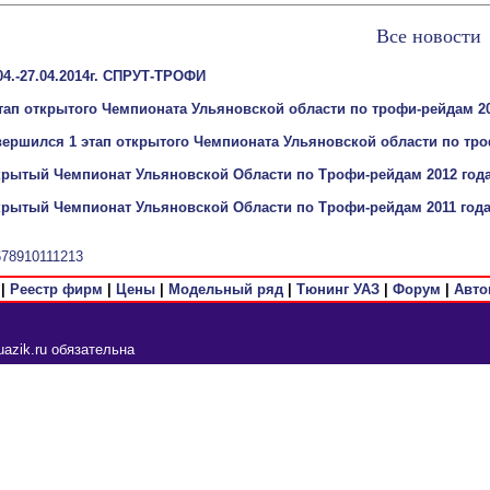
Все новости
04.-27.04.2014г. СПРУТ-ТРОФИ
этап открытого Чемпионата Ульяновской области по трофи-рейдам 20
вершился 1 этап открытого Чемпионата Ульяновской области по тро
крытый Чемпионат Ульяновской Области по Трофи-рейдам 2012 год
крытый Чемпионат Ульяновской Области по Трофи-рейдам 2011 год
6
7
8
9
10
11
12
13
|
Реестр фирм
|
Цены
|
Модельный ряд
|
Тюнинг УАЗ
|
Форум
|
Авто
azik.ru обязательна