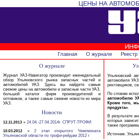
ЦЕНЫ НА АВТОМОБ
ИНФ
Главная
О журнале
Реестр
О журнале
Ул
Журнал УАЗ-Навигатор производит еженедельный
Ульяновский ав
обзор Ульяновского рынка запасных частей и
автомобиля УАЗ 
автомобилей УАЗ. Здесь вы найдете самые
рихтовщиков, св
свежие цены на автомобили и запасные части УАЗ,
По словам испо
большой каталог фирм производителей и
автомобилю УА
оптовиков, а также самые свежие новости из мира
Кроме того, м
УАЗ.
продукта»
.
Новости
В результате ан
которых зависит
»
24.04.-27.04.2014г. СПРУТ-ТРОФИ
12.11.2013
также программ
»
2 этап открытого Чемпионата
10.03.2012
Источник: Улья
Ульяновской области по трофи-рейдам 2012 г