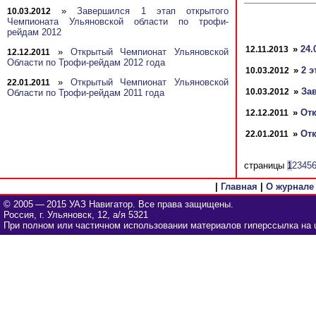
»
Завершился 1 этап открытого
10.03.2012
Чемпионата Ульяновской области по трофи-
рейдам 2012
»
24.
12.11.2013
»
Открытый Чемпионат Ульяновской
12.12.2011
Области по Трофи-рейдам 2012 года
»
2 
10.03.2012
»
Открытый Чемпионат Ульяновской
22.01.2011
»
За
10.03.2012
Области по Трофи-рейдам 2011 года
»
От
12.12.2011
»
От
22.01.2011
страницы
1
2
3
4
5
|
Главная
|
О журнале
© 2005 — 2015 УАЗ Навигатор. Все права защищены.
Россия, г. Ульяновск, 12, а/я 5321
При полном или частичном использовании материалов гиперссылка на u