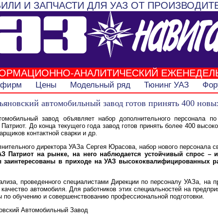
ИЛИ И ЗАПЧАСТИ ДЛЯ УАЗ ОТ ПРОИЗВОДИТ
ОРМАЦИОННО-АНАЛИТИЧЕСКИЙ ЕЖЕНЕДЕЛ
 фирм
Цены
Модельный ряд
Тюнинг УАЗ
Фор
ьяновский автомобильный завод готов принять 400 новы
томобильный завод объявляет набор дополнительного персонала п
Патриот. До конца текущего года завод готов принять более 400 высо
арщиков контактной сварки и др.
лнительного директора УАЗа Сергея Юрасова, набор нового персонала 
З Патриот на рынке, на него наблюдается устойчивый спрос – 
ы заинтересованы в приходе на УАЗ высококвалифицированных раб
ализа, проведенного специалистами Дирекции по персоналу УАЗа, на п
 качество автомобиля. Для работников этих специальностей на предпр
ы по обучению и совершенствованию профессиональной подготовки.
новский Автомобильный Завод