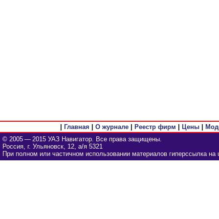
|
Главная
|
О журнале
|
Реестр фирм
|
Цены
|
Мод
© 2005 — 2015 УАЗ Навигатор. Все права защищены.
Россия, г. Ульяновск, 12, а/я 5321
При полном или частичном использовании материалов гиперссылка на u