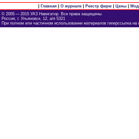
|
Главная
|
О журнале
|
Реестр фирм
|
Цены
|
Мод
© 2005 — 2015 УАЗ Навигатор. Все права защищены.
Россия, г. Ульяновск, 12, а/я 5321
При полном или частичном использовании материалов гиперссылка на u